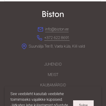
info@biston.ee
+372 622 8691
Suurvälja Tee 8, Vaela küla, Kiili vald
JUHENDID
MEIST
KAUBAMÄRGID
See veebileht kasutab veebilehe
PARTNERILE
toimimiseks vajalikke küpsiseid.
Jätkates lehe külastamist nõustute
Sulge
KONTAKT