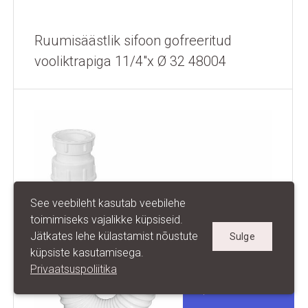
Ruumisäästlik sifoon gofreeritud
vooliktrapiga 11/4"x Ø 32 48004
See veebileht kasutab veebilehe
toimimiseks vajalikke küpsiseid.
Jätkates lehe külastamist nõustute
Sulge
küpsiste kasutamisega.
Privaatsuspoliitika
BISTON OÜ