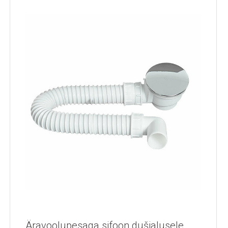
Äravoolupesaga sifoon dušialusele