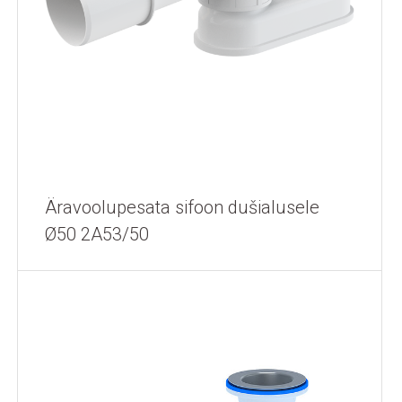
Äravoolupesata sifoon dušialusele
Ø50 2A53/50