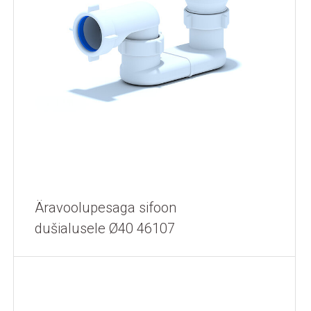
Äravoolupesaga sifoon
dušialusele Ø40 46107