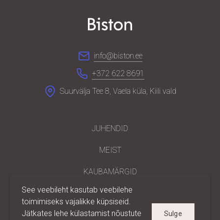
info@biston.ee
+372 622 8691
Suurvälja Tee 8, Vaela küla, Kiili vald
JUHENDID
MEIST
KAUBAMÄRGID
See veebileht kasutab veebilehe
PARTNERILE
toimimiseks vajalikke küpsiseid.
Jätkates lehe külastamist nõustute
Sulge
KONTAKT