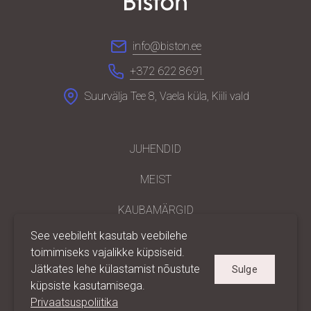
info@biston.ee
+372 622 8691
Suurvälja Tee 8, Vaela küla, Kiili vald
JUHENDID
MEIST
KAUBAMÄRGID
See veebileht kasutab veebilehe
PARTNERILE
toimimiseks vajalikke küpsiseid.
Jätkates lehe külastamist nõustute
Sulge
KONTAKT
küpsiste kasutamisega.
PRIVAATSUS
Privaatsuspoliitika